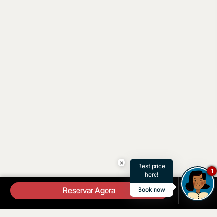
×
Best price
1
here!
Reservar Agora
Book now